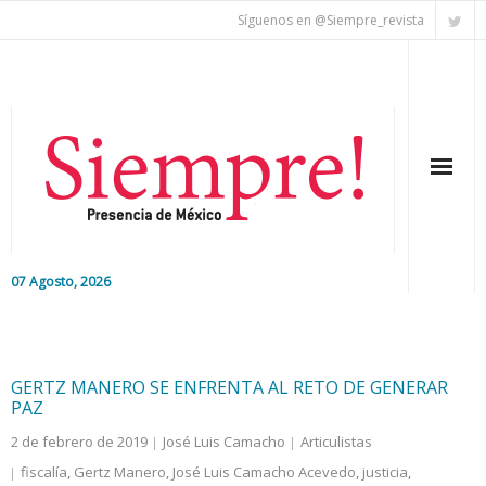
Síguenos en @Siempre_revista
07 Agosto, 2026
Inicio
Editorial
GERTZ MANERO SE ENFRENTA AL RETO DE GENERAR
PAZ
Nacional
2 de febrero de 2019
José Luis Camacho
Articulistas
fiscalía
,
Gertz Manero
,
José Luis Camacho Acevedo
,
justicia
,
Colaboradores