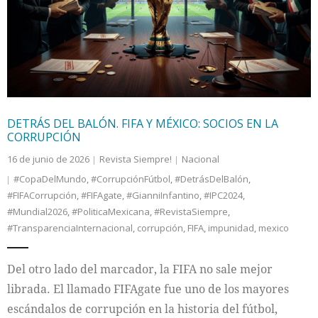
Internacional
Cultura
DETRÁS DEL BALÓN. FIFA Y MÉXICO: SOCIOS EN LA
CORRUPCIÓN
16 de junio de 2026
Revista Siempre!
Nacional
#CopaDelMundo
,
#CorrupciónFútbol
,
#DetrásDelBalón
,
#FIFACorrupción
,
#FIFAgate
,
#GianniInfantino
,
#IPC2024
,
#Mundial2026
,
#PoliticaMexicana
,
#RevistaSiempre
,
#TransparenciaInternacional
,
corrupción
,
FIFA
,
impunidad
,
mexico
Del otro lado del marcador, la FIFA no sale mejor
librada. El llamado FIFAgate fue uno de los mayores
escándalos de corrupción en la historia del fútbol,