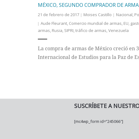
MÉXICO, SEGUNDO COMPRADOR DE ARMAS
21 de febrero de 2017
Moises Castillo
Nacional
,
Po
Aude Fleurant
,
Comercio mundial de armas
,
EU
,
gast
armas
,
Rusia
,
SIPRI
,
tráfico de armas
,
Venezuela
La compra de armas de México creció en 33
Internacional de Estudios para la Paz de E
SUSCRÍBETE A NUESTR
[mc4wp_form id=”245066″]