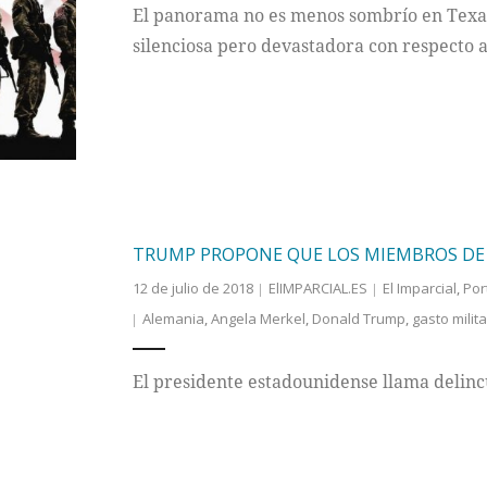
El panorama no es menos sombrío en Texas,
silenciosa pero devastadora con respecto a
TRUMP PROPONE QUE LOS MIEMBROS DE 
12 de julio de 2018
ElIMPARCIAL.ES
El Imparcial
,
Por
Alemania
,
Angela Merkel
,
Donald Trump
,
gasto milita
El presidente estadounidense llama delinc