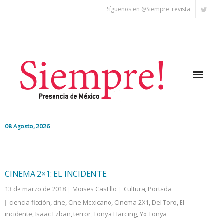
Síguenos en @Siempre_revista
08 Agosto, 2026
Inicio
Editorial
CINEMA 2×1: EL INCIDENTE
13 de marzo de 2018
Moises Castillo
Cultura
,
Portada
Nacional
ciencia ficción
,
cine
,
Cine Mexicano
,
Cinema 2X1
,
Del Toro
,
El
incidente
Colaboradores
,
Isaac Ezban
,
terror
,
Tonya Harding
,
Yo Tonya