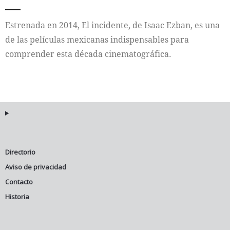
Internacional
Estrenada en 2014, El incidente, de Isaac Ezban, es una
de las películas mexicanas indispensables para
Cultura
comprender esta década cinematográfica.
Directorio
Aviso de privacidad
Contacto
Historia