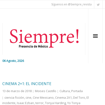
Síguenos en @Siempre_revista
06 Agosto, 2026
Inicio
Editorial
CINEMA 2×1: EL INCIDENTE
13 de marzo de 2018
Moises Castillo
Cultura
,
Portada
Nacional
ciencia ficción
,
cine
,
Cine Mexicano
,
Cinema 2X1
,
Del Toro
,
El
incidente
Colaboradores
,
Isaac Ezban
,
terror
,
Tonya Harding
,
Yo Tonya