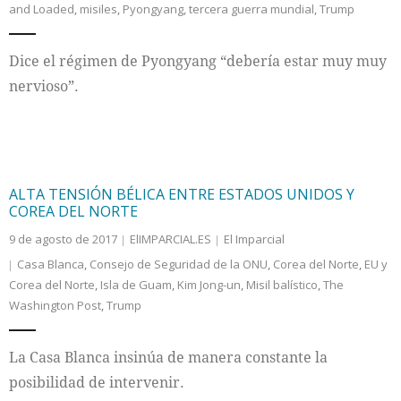
and Loaded
,
misiles
,
Pyongyang
,
tercera guerra mundial
,
Trump
Internacional
Dice el régimen de Pyongyang “debería estar muy muy
Cultura
nervioso”.
ALTA TENSIÓN BÉLICA ENTRE ESTADOS UNIDOS Y
COREA DEL NORTE
9 de agosto de 2017
ElIMPARCIAL.ES
El Imparcial
Casa Blanca
,
Consejo de Seguridad de la ONU
,
Corea del Norte
,
EU y
Corea del Norte
,
Isla de Guam
,
Kim Jong-un
,
Misil balístico
,
The
Washington Post
,
Trump
La Casa Blanca insinúa de manera constante la
posibilidad de intervenir.