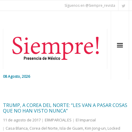
Síguenos en @Siempre_revista
08 Agosto, 2026
Inicio
Editorial
TRUMP, A COREA DEL NORTE: “LES VAN A PASAR COSAS
QUE NO HAN VISTO NUNCA”
Nacional
11 de agosto de 2017
ElIMPARCIAL.ES
El Imparcial
Casa Blanca
,
Corea del Norte
,
Isla de Guam
,
Kim Jong-un
,
Locked
Colaboradores