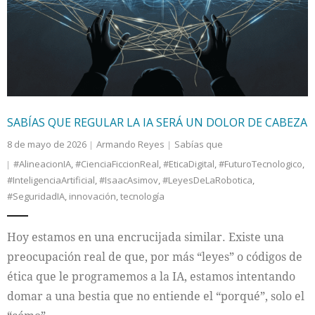
Internacional
Cultura
SABÍAS QUE REGULAR LA IA SERÁ UN DOLOR DE CABEZA
8 de mayo de 2026
Armando Reyes
Sabías que
#AlineacionIA
,
#CienciaFiccionReal
,
#EticaDigital
,
#FuturoTecnologico
,
#InteligenciaArtificial
,
#IsaacAsimov
,
#LeyesDeLaRobotica
,
#SeguridadIA
,
innovación
,
tecnología
Hoy estamos en una encrucijada similar. Existe una
preocupación real de que, por más “leyes” o códigos de
ética que le programemos a la IA, estamos intentando
domar a una bestia que no entiende el “porqué”, solo el