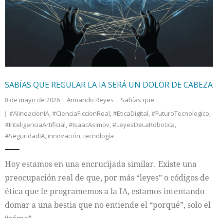
Internacional
Cultura
SABÍAS QUE REGULAR LA IA SERÁ UN DOLOR DE CABEZA
8 de mayo de 2026
Armando Reyes
Sabías que
#AlineacionIA
,
#CienciaFiccionReal
,
#EticaDigital
,
#FuturoTecnologico
,
#InteligenciaArtificial
,
#IsaacAsimov
,
#LeyesDeLaRobotica
,
#SeguridadIA
,
innovación
,
tecnología
Hoy estamos en una encrucijada similar. Existe una
preocupación real de que, por más “leyes” o códigos de
ética que le programemos a la IA, estamos intentando
domar a una bestia que no entiende el “porqué”, solo el