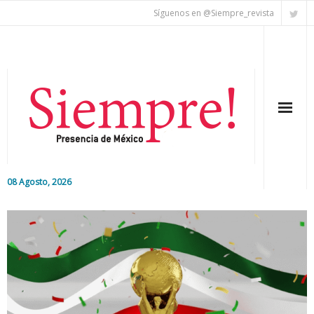
Síguenos en @Siempre_revista
08 Agosto, 2026
Inicio
Editorial
Nacional
Colaboradores