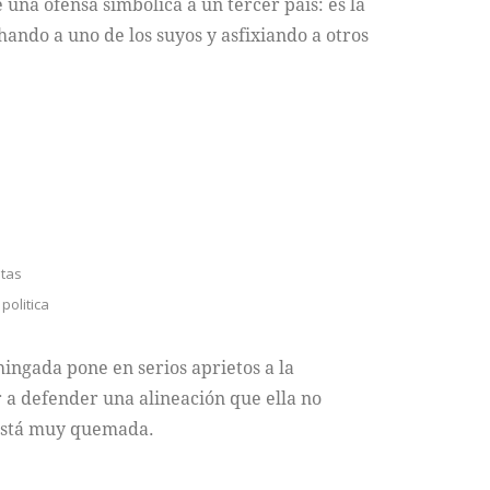
e una ofensa simbólica a un tercer país: es la
chando a uno de los suyos y asfixiando a otros
stas
,
politica
Chingada pone en serios aprietos a la
r a defender una alineación que ella no
está muy quemada.