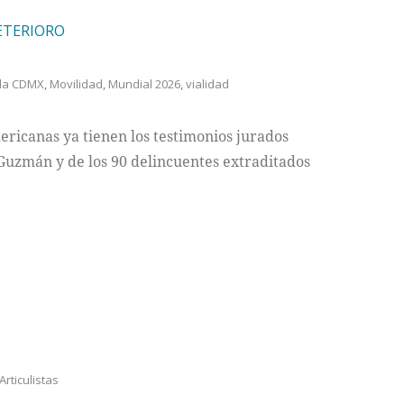
ETERIORO
 la CDMX
,
Movilidad
,
Mundial 2026
,
vialidad
ricanas ya tienen los testimonios jurados
Guzmán y de los 90 delincuentes extraditados
Articulistas