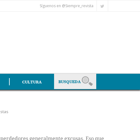
Síguenos en @Siempre_revista
CULTURA
istas
s perdedores generalmente excusas. Eso que