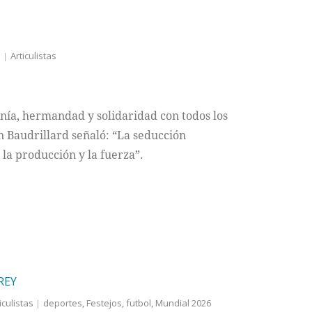
s
Articulistas
onía, hermandad y solidaridad con todos los
an Baudrillard señaló: “La seducción
 la producción y la fuerza”.
REY
iculistas
deportes
,
Festejos
,
futbol
,
Mundial 2026