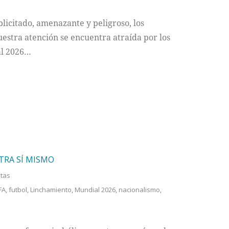
licitado, amenazante y peligroso, los
estra atención se encuentra atraída por los
al 2026…
TRA SÍ MISMO
stas
FA
,
futbol
,
Linchamiento
,
Mundial 2026
,
nacionalismo
,