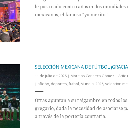
le pasa cada cuatro años en los mundiales 
mexicanos, el famoso “ya merito”.
SELECCIÓN MEXICANA DE FÚTBOL ¡GRACIA
11 de julio de 2026
Morelos Canseco Gómez
Articu
afición
,
deportes
,
futbol
,
Mundial 2026
,
seleccion me
Otras apuntan a su raigambre en todos los
gregario, dada la necesidad de asociarse p
a través de la portería contraria.