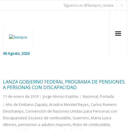
Síguenos en @Siempre_revista
06 Agosto, 2026
Inicio
Editorial
LANZA GOBIERNO FEDERAL PROGRAMA DE PENSIONES
A PERSONAS CON DISCAPACIDAD
Nacional
11 de enero de 2019
Jorge Alonso Espíritu
Nacional
,
Portada
Año de Emiliano Zapata
,
Ariadna Montiel Reyes
,
Carlos Romero
Colaboradores
Deschamps
,
Convención de Naciones Unidas para Personas con
Discapacidad
,
Escasez de combustible
,
Guerrero
,
María Luisa
Internacional
Albores
,
pensiones a adultos mayores
,
Robo de combustible
,