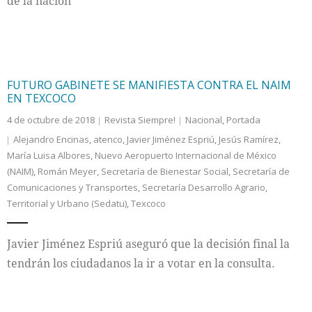
de la nación”
FUTURO GABINETE SE MANIFIESTA CONTRA EL NAIM
EN TEXCOCO
4 de octubre de 2018
Revista Siempre!
Nacional
,
Portada
Alejandro Encinas
,
atenco
,
Javier Jiménez Espriú
,
Jesús Ramírez
,
María Luisa Albores
,
Nuevo Aeropuerto Internacional de México
(NAIM)
,
Román Meyer
,
Secretaría de Bienestar Social
,
Secretaría de
Comunicaciones y Transportes
,
Secretaría Desarrollo Agrario
,
Territorial y Urbano (Sedatu)
,
Texcoco
Javier Jiménez Espriú aseguró que la decisión final la
tendrán los ciudadanos la ir a votar en la consulta.