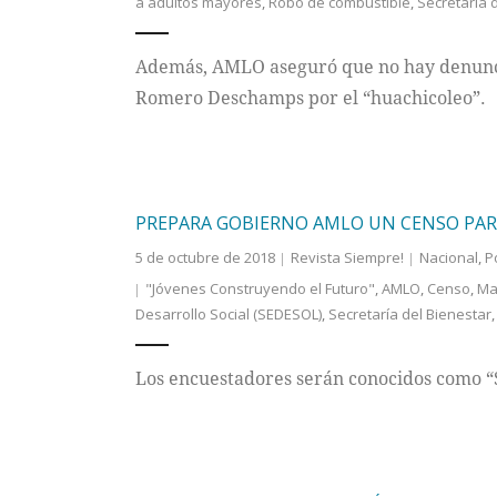
a adultos mayores
,
Robo de combustible
,
Secretaría 
Además, AMLO aseguró que no hay denuncia
Romero Deschamps por el “huachicoleo”.
PREPARA GOBIERNO AMLO UN CENSO PAR
5 de octubre de 2018
Revista Siempre!
Nacional
,
P
"Jóvenes Construyendo el Futuro"
,
AMLO
,
Censo
,
Ma
Desarrollo Social (SEDESOL)
,
Secretaría del Bienestar
Los encuestadores serán conocidos como “S