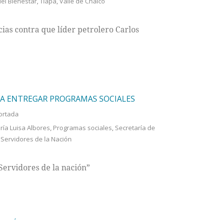
del Bienestar
,
Tlapa
,
Valle de Chalco
s contra que líder petrolero Carlos
A ENTREGAR PROGRAMAS SOCIALES
ortada
ría Luisa Albores
,
Programas sociales
,
Secretaría de
,
Servidores de la Nación
ervidores de la nación”