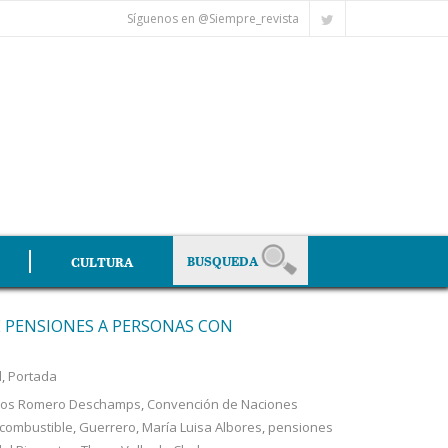
Síguenos en @Siempre_revista
CULTURA
 PENSIONES A PERSONAS CON
l
,
Portada
los Romero Deschamps
,
Convención de Naciones
combustible
,
Guerrero
,
María Luisa Albores
,
pensiones