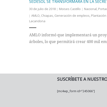
SEDESOL SE TRANSFORMARÁ EN LA SECRE
30 de julio de 2018
Moises Castillo
Nacional
,
Porta
AMLO
,
Chiapas
,
Generación de empleos
,
Plantación
Lacandona
AMLO informó que implementará un proyec
árboles, lo que permitirá crear 400 mil em
SUSCRÍBETE A NUESTR
[mc4wp_form id=”245066″]