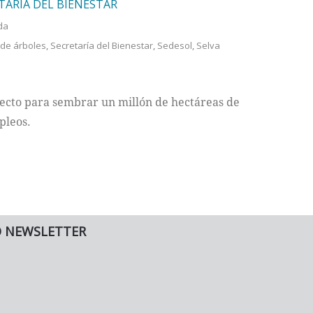
TARÍA DEL BIENESTAR
da
 de árboles
,
Secretaría del Bienestar
,
Sedesol
,
Selva
to para sembrar un millón de hectáreas de
pleos.
O NEWSLETTER