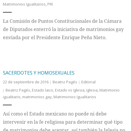
Matrimonios Igualitarios
,
PRI
Internacional
La Comisión de Puntos Constitucionales de la Cámara
Cultura
de Diputados enterró la iniciativa de matrimonios gay
enviada por el Presidente Enrique Peña Nieto.
SACERDOTES Y HOMOSEXUALES
22 de septiembre de 2016
Beatriz Pagés
Editorial
Beatriz Pagés
,
Estado laico
,
Estado vs Iglesia
,
Iglesia
,
Matrimonio
igualitario
,
matrimonios gay
,
Matrimonios Igualitarios
Así como el Estado mexicano no puede ni debe
intervenir en la fe religiosa para determinar qué tipo
de matrimonios debe aceptar, así también la Iglesia no