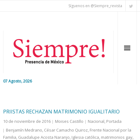
Síguenos en @Siempre_revista
07 Agosto, 2026
Inicio
Editorial
PRIISTAS RECHAZAN MATRIMONIO IGUALITARIO
10 de noviembre de 2016
Moises Castillo
Nacional
,
Portada
Nacional
Benjamín Medrano
,
César Camacho Quiroz
,
Frente Nacional por la
Familia
Colaboradores
,
Guadalupe Acosta Naranjo
,
Iglesia católica
,
matrimonios gay
,