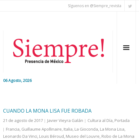
Síguenos en @Siempre_revista
06 Agosto, 2026
Inicio
Editorial
CUANDO LA MONA LISA FUE ROBADA
21 de agosto de 2017
Javier Vieyra Galán
Cultura al Día
,
Portada
Nacional
Francia
,
Guillaume Apollinaire
,
Italia
,
La Gioconda
,
La Mona Lisa
,
Leonardo Da Vinci
Colaboradores
,
Louis Béroud
,
Museo del Louvre
,
Robo de La Mona