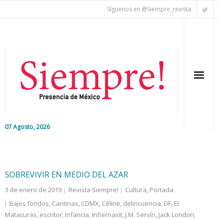
Síguenos en @Siempre_revista
07 Agosto, 2026
Inicio
Editorial
SOBREVIVIR EN MEDIO DEL AZAR
3 de enero de 2019
Revista Siempre!
Cultura
,
Portada
Nacional
Bajos fondos
,
Cantinas
,
CDMX
,
Céline
,
delincuencia
,
DF
,
El
Matacuras
Colaboradores
,
escritor
,
Infancia
,
Infiernavit
,
J.M. Servín
,
Jack London
,