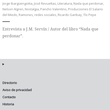
Jorge Ibargüengoitia
,
José Revueltas
,
Literatura
,
Nada que perdonar
,
Nelson Algren
,
Nostalgia
,
Pancho Valentino
,
Producciones El Salario
Internacional
del Miedo
,
Ramones
,
redes sociales
,
Ricardo Garibay
,
Tío Pepe
Cultura
Entrevista a J.M. Servín / Autor del libro “Nada que
perdonar”.
Directorio
Aviso de privacidad
Contacto
Historia