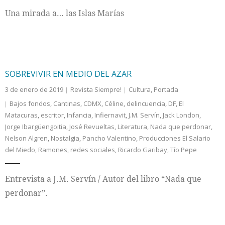
Una mirada a… las Islas Marías
Internacional
Cultura
SOBREVIVIR EN MEDIO DEL AZAR
3 de enero de 2019
Revista Siempre!
Cultura
,
Portada
Bajos fondos
,
Cantinas
,
CDMX
,
Céline
,
delincuencia
,
DF
,
El
Matacuras
,
escritor
,
Infancia
,
Infiernavit
,
J.M. Servín
,
Jack London
,
Jorge Ibargüengoitia
,
José Revueltas
,
Literatura
,
Nada que perdonar
,
Nelson Algren
,
Nostalgia
,
Pancho Valentino
,
Producciones El Salario
del Miedo
,
Ramones
,
redes sociales
,
Ricardo Garibay
,
Tío Pepe
Entrevista a J.M. Servín / Autor del libro “Nada que
perdonar”.