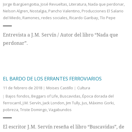
Jorge Ibargüengoitia
,
José Revueltas
,
Literatura
,
Nada que perdonar
,
Nelson Algren
,
Nostalgia
,
Pancho Valentino
,
Producciones El Salario
Internacional
del Miedo
,
Ramones
,
redes sociales
,
Ricardo Garibay
,
Tío Pepe
Cultura
Entrevista a J.M. Servín / Autor del libro “Nada que
perdonar”.
EL BARDO DE LOS ERRANTES FERROVIARIOS
11 de febrero de 2018
Moises Castillo
Cultura
Bajos fondos
,
Beggars of Life
,
Buscavidas
,
Época dorada del
ferrocarril
,
J.M. Servín
,
Jack London
,
Jim Tully
,
Jus
,
Máximo Gorki
,
pobreza
,
Triste Domingo
,
Vagabundos
El escritor J.M. Servín reseña el libro “Buscavidas”, de