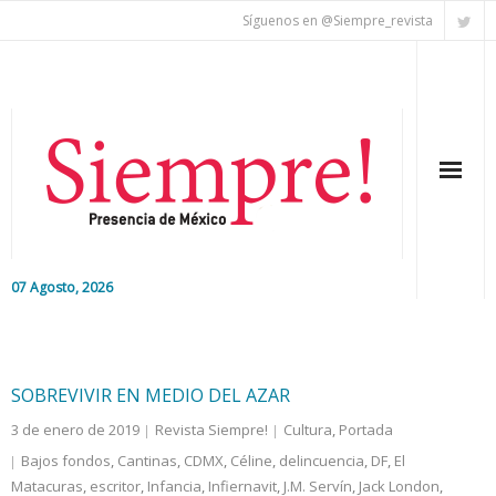
Síguenos en @Siempre_revista
07 Agosto, 2026
Inicio
Editorial
SOBREVIVIR EN MEDIO DEL AZAR
3 de enero de 2019
Revista Siempre!
Cultura
,
Portada
Nacional
Bajos fondos
,
Cantinas
,
CDMX
,
Céline
,
delincuencia
,
DF
,
El
Matacuras
Colaboradores
,
escritor
,
Infancia
,
Infiernavit
,
J.M. Servín
,
Jack London
,