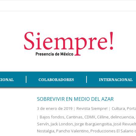
CIONAL
COLABORADORES
INTERNACIONAL
SOBREVIVIR EN MEDIO DEL AZAR
3 de enero de 2019
Revista Siempre!
Cultura
,
Port
Bajos fondos
,
Cantinas
,
CDMX
,
Céline
,
delincuencia
,
Servín
,
Jack London
,
Jorge Ibargüengoitia
,
José Revuel
Nostalgia
,
Pancho Valentino
,
Producciones El Salario 