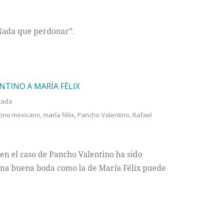
 “Nada que perdonar”.
NTINO A MARÍA FÉLIX
tada
cine mexicano
,
maría félix
,
Pancho Valentino
,
Rafael
n el caso de Pancho Valentino ha sido
una buena boda como la de María Félix puede