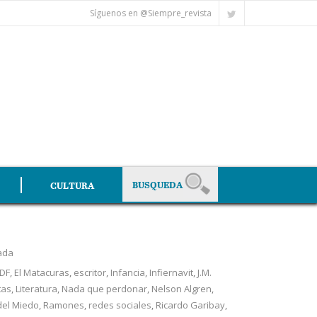
Síguenos en @Siempre_revista
CULTURA
ada
DF
,
El Matacuras
,
escritor
,
Infancia
,
Infiernavit
,
J.M.
tas
,
Literatura
,
Nada que perdonar
,
Nelson Algren
,
del Miedo
,
Ramones
,
redes sociales
,
Ricardo Garibay
,