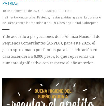
PATRIAS
10 de septiembre de 2025
Redacción
En corto
alimentación
,
calorías
,
Festejos
,
fiestas patrias
,
grasas
,
Laboratorio
de Datos contra la Obesidad (LabDO)
,
Obesidad
,
Salud
,
Sobrepeso
Y de acuerdo a proyecciones de la Alianza Nacional de
Pequeños Comerciantes (ANPEC), para este 2025, el
gasto aproximado por familia para la celebración en
casa ascenderá a 6,000 pesos, lo que representa un
aumento significativo con respecto al año anterior.