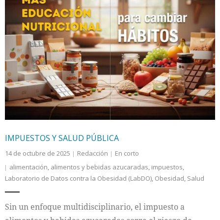
IMPUESTOS Y SALUD PÚBLICA
14 de octubre de 2025
Redacción
En corto
alimentación
,
alimentos y bebidas azucaradas
,
impuestos
,
Laboratorio de Datos contra la Obesidad (LabDO)
,
Obesidad
,
Salud
Sin un enfoque multidisciplinario, el impuesto a