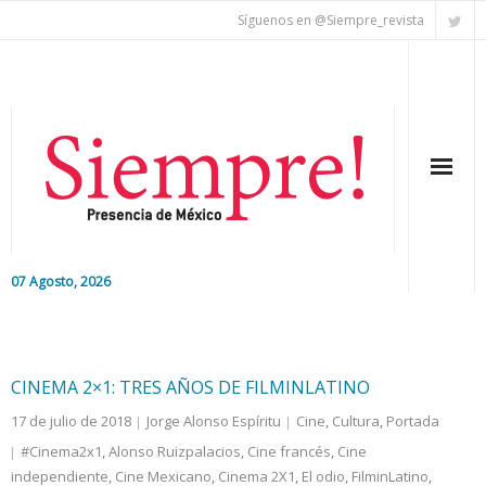
Síguenos en @Siempre_revista
07 Agosto, 2026
Inicio
Editorial
CINEMA 2×1: TRES AÑOS DE FILMINLATINO
17 de julio de 2018
Jorge Alonso Espíritu
Cine
,
Cultura
,
Portada
Nacional
#Cinema2x1
,
Alonso Ruizpalacios
,
Cine francés
,
Cine
independiente
Colaboradores
,
Cine Mexicano
,
Cinema 2X1
,
El odio
,
FilminLatino
,