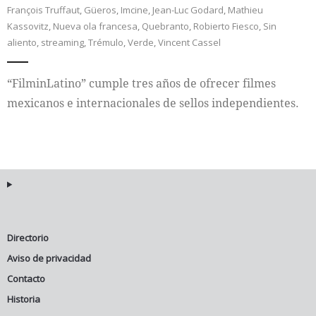
François Truffaut
,
Güeros
,
Imcine
,
Jean-Luc Godard
,
Mathieu
Kassovitz
,
Nueva ola francesa
,
Quebranto
,
Robierto Fiesco
,
Sin
Internacional
aliento
,
streaming
,
Trémulo
,
Verde
,
Vincent Cassel
Cultura
“FilminLatino” cumple tres años de ofrecer filmes
mexicanos e internacionales de sellos independientes.
Directorio
Aviso de privacidad
Contacto
Historia