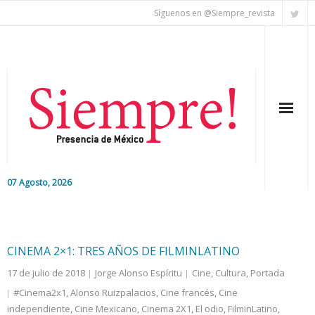
Síguenos en @Siempre_revista
07 Agosto, 2026
Inicio
Editorial
CINEMA 2×1: TRES AÑOS DE FILMINLATINO
17 de julio de 2018
Jorge Alonso Espíritu
Cine
,
Cultura
,
Portada
Nacional
#Cinema2x1
,
Alonso Ruizpalacios
,
Cine francés
,
Cine
independiente
Colaboradores
,
Cine Mexicano
,
Cinema 2X1
,
El odio
,
FilminLatino
,