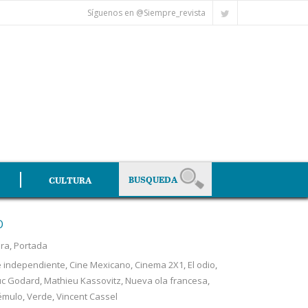
Síguenos en @Siempre_revista
CULTURA
O
ura
,
Portada
e independiente
,
Cine Mexicano
,
Cinema 2X1
,
El odio
,
uc Godard
,
Mathieu Kassovitz
,
Nueva ola francesa
,
émulo
,
Verde
,
Vincent Cassel