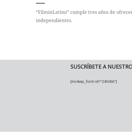
“FilminLatino” cumple tres años de ofrecer
independientes.
SUSCRÍBETE A NUESTR
[mc4wp_form id=”245066″]