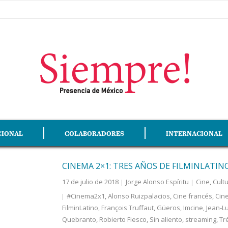
CIONAL
COLABORADORES
INTERNACIONAL
CINEMA 2×1: TRES AÑOS DE FILMINLATIN
17 de julio de 2018
Jorge Alonso Espíritu
Cine
,
Cult
#Cinema2x1
,
Alonso Ruizpalacios
,
Cine francés
,
Cin
FilminLatino
,
François Truffaut
,
Güeros
,
Imcine
,
Jean-L
Quebranto
,
Robierto Fiesco
,
Sin aliento
,
streaming
,
Tr