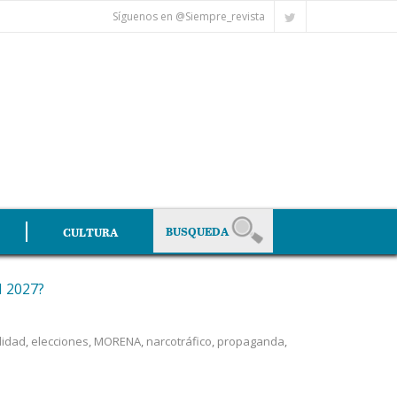
Síguenos en @Siempre_revista
CULTURA
 2027?
lidad
,
elecciones
,
MORENA
,
narcotráfico
,
propaganda
,