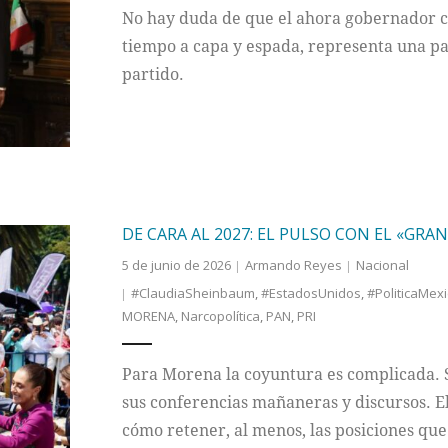
No hay duda de que el ahora gobernador c
tiempo a capa y espada, representa una pa
partido.
DE CARA AL 2027: EL PULSO CON EL «GRA
5 de junio de 2026
Armando Reyes
Nacional
#ClaudiaSheinbaum
,
#EstadosUnidos
,
#PoliticaMex
MORENA
,
Narcopolítica
,
PAN
,
PRI
Para Morena la coyuntura es complicada.
sus conferencias mañaneras y discursos. E
cómo retener, al menos, las posiciones qu