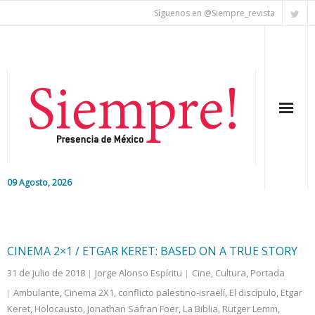
Síguenos en @Siempre_revista
09 Agosto, 2026
Inicio
Editorial
CINEMA 2×1 / ETGAR KERET: BASED ON A TRUE STORY
31 de julio de 2018
Jorge Alonso Espíritu
Cine
,
Cultura
,
Portada
Nacional
Ambulante
,
Cinema 2X1
,
conflicto palestino-israelí
,
El discípulo
,
Etgar
Keret
Colaboradores
,
Holocausto
,
Jonathan Safran Foer
,
La Biblia
,
Rutger Lemm
,