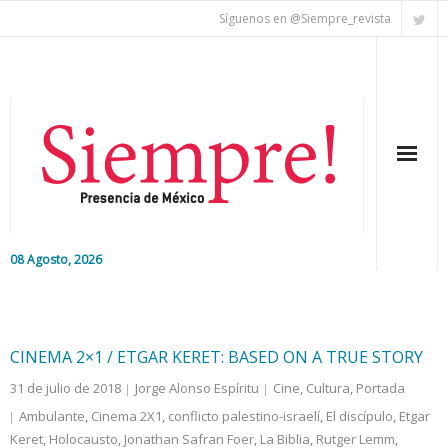
Síguenos en @Siempre_revista
08 Agosto, 2026
Inicio
Editorial
CINEMA 2×1 / ETGAR KERET: BASED ON A TRUE STORY
31 de julio de 2018
Jorge Alonso Espíritu
Cine
,
Cultura
,
Portada
Nacional
Ambulante
,
Cinema 2X1
,
conflicto palestino-israelí
,
El discípulo
,
Etgar
Keret
Colaboradores
,
Holocausto
,
Jonathan Safran Foer
,
La Biblia
,
Rutger Lemm
,