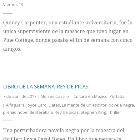
Viernes 13
Internacional
Quincy Carpenter, una estudiante universitaria, fue la
Cultura
única superviviente de la masacre que tuvo lugar en
Pine Cottage, donde pasaba el fin de semana con cinco
amigos.
LIBRO DE LA SEMANA: REY DE PICAS
7 de abril de 2017
Moises Castillo
Cultura en México
,
Portada
Alfaguara
,
Joyce Carol Oates
,
La mente de un escritor
,
Novela negra
,
premio nobel de literatura
,
Rey de picas
,
Stephen King
,
Thriller
Una perturbadora novela negra por la maestra del
thriller: Joyce Carol Oates. Un libro que retrata la