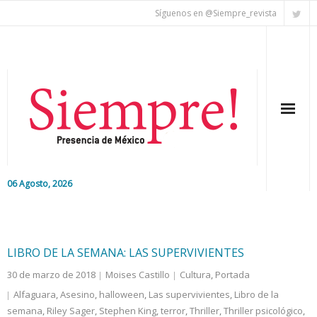
Síguenos en @Siempre_revista
06 Agosto, 2026
Inicio
Editorial
LIBRO DE LA SEMANA: LAS SUPERVIVIENTES
30 de marzo de 2018
Moises Castillo
Cultura
,
Portada
Nacional
Alfaguara
,
Asesino
,
halloween
,
Las supervivientes
,
Libro de la
semana
Colaboradores
,
Riley Sager
,
Stephen King
,
terror
,
Thriller
,
Thriller psicológico
,