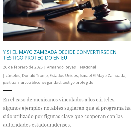
Internacional
Cultura
Y SI EL MAYO ZAMBADA DECIDE CONVERTIRSE EN
TESTIGO PROTEGIDO EN EU
26 de febrero de 2025
Armando Reyes
Nacional
cárteles
,
Donald Trump
,
Estados Unidos
,
Ismael El Mayo Zambada
,
jusiticia
,
narcotráfico
,
seguridad
,
testigo protegido
En el caso de mexicanos vinculados a los cárteles,
algunos ejemplos notables sugieren que el programa ha
sido utilizado por figuras clave que cooperan con las
autoridades estadounidenses.