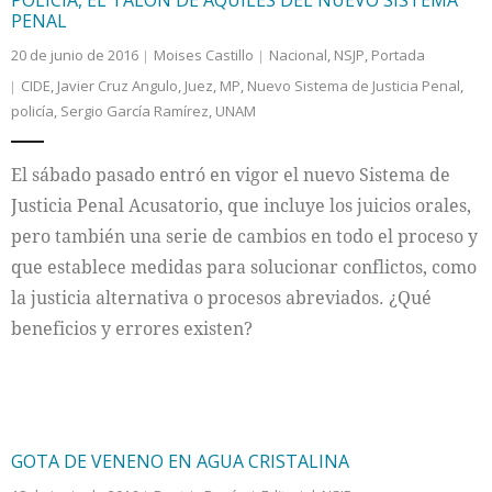
POLICÍA, EL TALÓN DE AQUILES DEL NUEVO SISTEMA
PENAL
Internacional
20 de junio de 2016
Moises Castillo
Nacional
,
NSJP
,
Portada
CIDE
,
Javier Cruz Angulo
,
Juez
,
MP
,
Nuevo Sistema de Justicia Penal
,
Cultura
policía
,
Sergio García Ramírez
,
UNAM
El sábado pasado entró en vigor el nuevo Sistema de
Justicia Penal Acusatorio, que incluye los juicios orales,
pero también una serie de cambios en todo el proceso y
que establece medidas para solucionar conflictos, como
la justicia alternativa o procesos abreviados. ¿Qué
beneficios y errores existen?
GOTA DE VENENO EN AGUA CRISTALINA