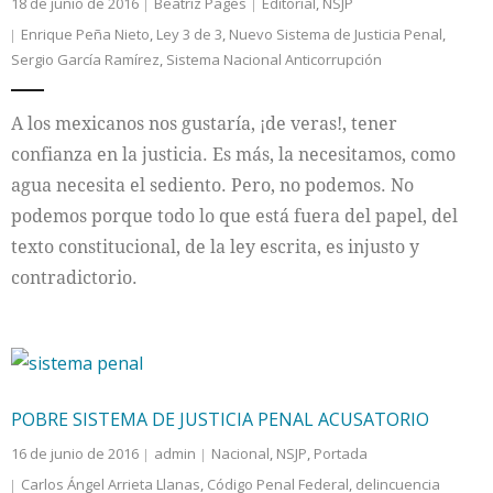
18 de junio de 2016
Beatriz Pagés
Editorial
,
NSJP
Enrique Peña Nieto
,
Ley 3 de 3
,
Nuevo Sistema de Justicia Penal
,
Sergio García Ramírez
,
Sistema Nacional Anticorrupción
A los mexicanos nos gustaría, ¡de veras!, tener
confianza en la justicia. Es más, la necesitamos, como
agua necesita el sediento. Pero, no podemos. No
podemos porque todo lo que está fuera del papel, del
texto constitucional, de la ley escrita, es injusto y
contradictorio.
POBRE SISTEMA DE JUSTICIA PENAL ACUSATORIO
16 de junio de 2016
admin
Nacional
,
NSJP
,
Portada
Carlos Ángel Arrieta Llanas
,
Código Penal Federal
,
delincuencia