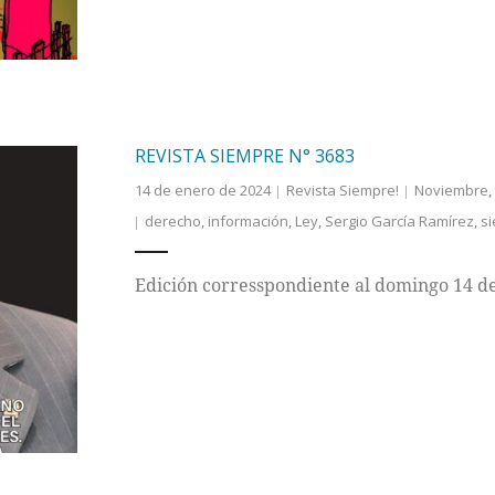
REVISTA SIEMPRE N° 3683
14 de enero de 2024
Revista Siempre!
Noviembre
,
derecho
,
información
,
Ley
,
Sergio García Ramírez
,
s
Edición corresspondiente al domingo 14 d