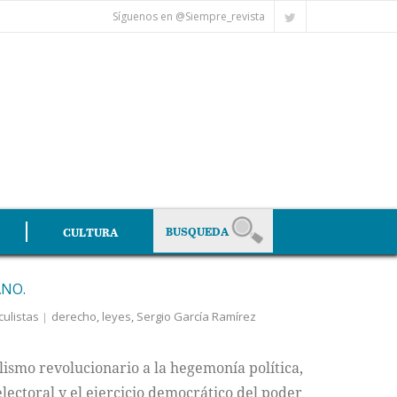
Síguenos en @Siempre_revista
CULTURA
ANO.
culistas
derecho
,
leyes
,
Sergio García Ramírez
lismo revolucionario a la hegemonía política,
electoral y el ejercicio democrático del poder