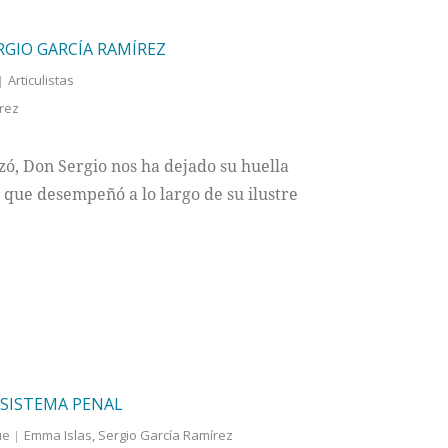
RGIO GARCÍA RAMÍREZ
Articulistas
rez
zó, Don Sergio nos ha dejado su huella
s que desempeñó a lo largo de su ilustre
 SISTEMA PENAL
ue
Emma Islas
,
Sergio García Ramírez