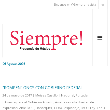
Síguenos en @Siempre_revista
06 Agosto, 2026
Inicio
Editorial
“ROMPEN” ONGS CON GOBIERNO FEDERAL
24 de mayo de 2017
Moises Castillo
Nacional
,
Portada
Nacional
Alianza para el Gobierno Abierto
,
Amenazas a la libertad de
expresión
Colaboradores
,
Artículo 19
,
Bohorquez
,
CIDAC
,
espionaje
,
IMCO
,
Ley 3 de 3
,