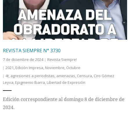
Internacional
Cultura
REVISTA SIEMPRE N° 3730
7 de diciembre de 2024
Revista Siempre!
2021
,
Edición Impresa
,
Noviembre
,
Octubre
4t
,
agresiones a periodistas
,
amenazas
,
Censura
,
Ciro Gómez
Leyva
,
Epigmenio Ibarra
,
Libertad de Expresión
Edición correspondiente al domingo 8 de diciembre de
2024.