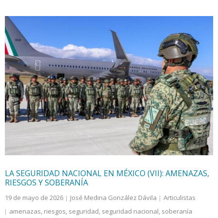
LA SEGURIDAD NACIONAL EN MÉXICO (VII): AMENAZAS,
RIESGOS Y SOBERANÍA
19 de mayo de 2026
José Medina González Dávila
Articulistas
amenazas
,
riesgos
,
seguridad
,
seguridad nacional
,
soberanía