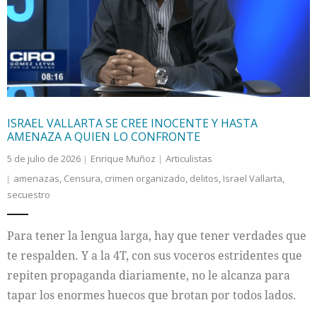
Internacional
Cultura
ISRAEL VALLARTA SE CREE INOCENTE Y HASTA
AMENAZA A QUIEN LO CONFRONTE
5 de julio de 2026
Enrique Muñoz
Articulistas
amenazas
,
Censura
,
crimen organizado
,
delitos
,
Israel Vallarta
,
secuestro
Para tener la lengua larga, hay que tener verdades que
te respalden. Y a la 4T, con sus voceros estridentes que
repiten propaganda diariamente, no le alcanza para
tapar los enormes huecos que brotan por todos lados.