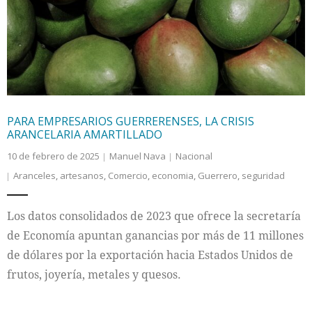
Internacional
Cultura
PARA EMPRESARIOS GUERRERENSES, LA CRISIS
ARANCELARIA AMARTILLADO
10 de febrero de 2025
Manuel Nava
Nacional
Aranceles
,
artesanos
,
Comercio
,
economia
,
Guerrero
,
seguridad
Los datos consolidados de 2023 que ofrece la secretaría
de Economía apuntan ganancias por más de 11 millones
de dólares por la exportación hacia Estados Unidos de
frutos, joyería, metales y quesos.