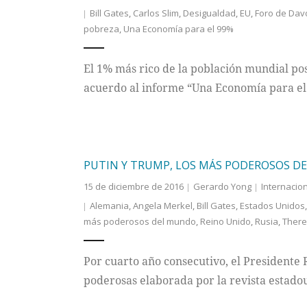
Bill Gates
,
Carlos Slim
,
Desigualdad
,
EU
,
Foro de Dav
pobreza
,
Una Economía para el 99%
El 1% más rico de la población mundial pos
acuerdo al informe “Una Economía para e
PUTIN Y TRUMP, LOS MÁS PODEROSOS 
15 de diciembre de 2016
Gerardo Yong
Internacio
Alemania
,
Angela Merkel
,
Bill Gates
,
Estados Unidos
más poderosos del mundo
,
Reino Unido
,
Rusia
,
Ther
Por cuarto año consecutivo, el Presidente 
poderosas elaborada por la revista estado