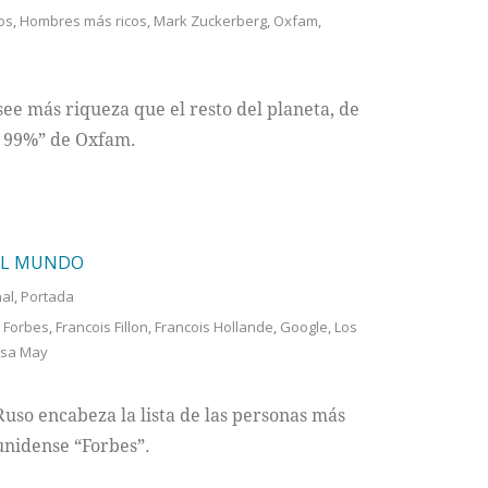
os
,
Hombres más ricos
,
Mark Zuckerberg
,
Oxfam
,
ee más riqueza que el resto del planeta, de
l 99%” de Oxfam.
DEL MUNDO
nal
,
Portada
,
Forbes
,
Francois Fillon
,
Francois Hollande
,
Google
,
Los
esa May
Ruso encabeza la lista de las personas más
unidense “Forbes”.