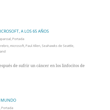
CROSOFT, A LOS 65 AÑOS
mparcial
,
Portada
Cerebro
,
microsoft
,
Paul Allen
,
Seahawks de Seattle
,
land
spués de sufrir un cáncer en los linfocitos de
EL MUNDO
,
Portada