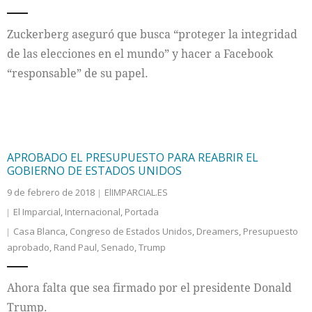
Internacional
Zuckerberg aseguró que busca “proteger la integridad
de las elecciones en el mundo” y hacer a Facebook
Cultura
“responsable” de su papel.
APROBADO EL PRESUPUESTO PARA REABRIR EL
GOBIERNO DE ESTADOS UNIDOS
9 de febrero de 2018
ElIMPARCIAL.ES
El Imparcial
,
Internacional
,
Portada
Casa Blanca
,
Congreso de Estados Unidos
,
Dreamers
,
Presupuesto
aprobado
,
Rand Paul
,
Senado
,
Trump
Ahora falta que sea firmado por el presidente Donald
Trump.