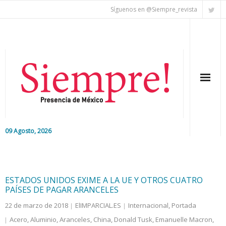
Síguenos en @Siempre_revista
09 Agosto, 2026
Inicio
Editorial
ESTADOS UNIDOS EXIME A LA UE Y OTROS CUATRO
PAÍSES DE PAGAR ARANCELES
Nacional
22 de marzo de 2018
ElIMPARCIAL.ES
Internacional
,
Portada
Acero
,
Aluminio
,
Aranceles
,
China
,
Donald Tusk
,
Emanuelle Macron
,
Colaboradores