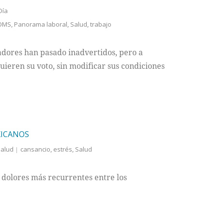
Día
OMS
,
Panorama laboral
,
Salud
,
trabajo
adores han pasado inadvertidos, pero a
ieren su voto, sin modificar sus condiciones
XICANOS
salud
cansancio
,
estrés
,
Salud
0 dolores más recurrentes entre los