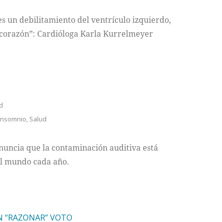
es un debilitamiento del ventrículo izquierdo,
 corazón”: Cardióloga Karla Kurrelmeyer
d
insomnio
,
Salud
nuncia que la contaminación auditiva está
el mundo cada año.
N “RAZONAR” VOTO