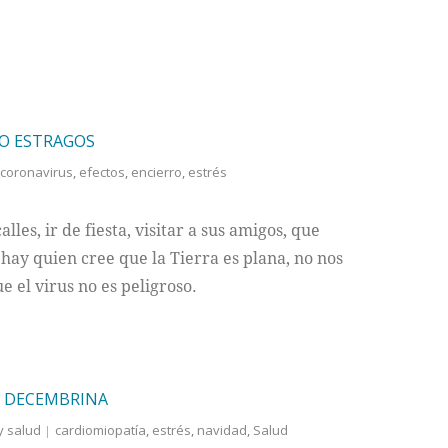
DO ESTRAGOS
coronavirus
,
efectos
,
encierro
,
estrés
les, ir de fiesta, visitar a sus amigos, que
hay quien cree que la Tierra es plana, no nos
 el virus no es peligroso.
A DECEMBRINA
y salud
cardiomiopatía
,
estrés
,
navidad
,
Salud