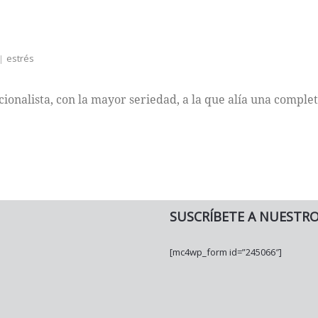
estrés
cionalista, con la mayor seriedad, a la que alía una comple
SUSCRÍBETE A NUESTR
[mc4wp_form id=”245066″]