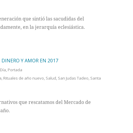
neración que sintió las sacudidas del
damente, en la jerarquía eclesiástica.
, DINERO Y AMOR EN 2017
 Día
,
Portada
a
,
Rituales de año nuevo
,
Salud
,
San Judas Tadeo
,
Santa
ernativos que rescatamos del Mercado de
 año.