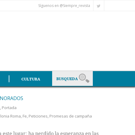
Síguenos en @Siempre_revista
CULTURA
IGNORADOS
,
Portada
lonia Roma
,
Fe
,
Peticiones
,
Promesas de campaña
a este lugar: ha perdido la esperanza en las