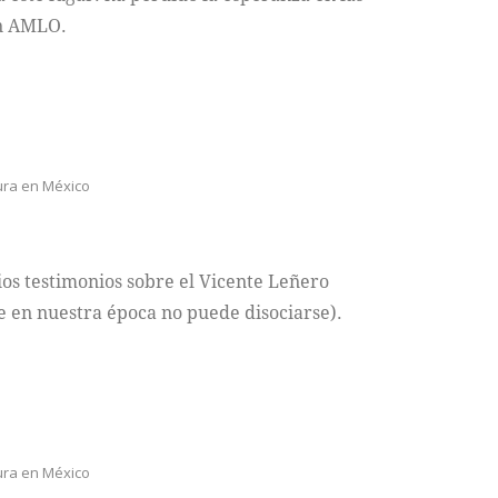
en AMLO.
ura en México
o
ios testimonios sobre el Vicente Leñero
e en nuestra época no puede disociarse).
ura en México