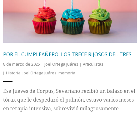
Internacional
Cultura
POR EL CUMPLEAÑERO, LOS TRECE RIJOSOS DEL TRES
8 de marzo de 2025
Joel Ortega Juárez
Articulistas
Historia
,
Joel Ortega Juárez
,
memoria
Ese Jueves de Corpus, Severiano recibió un balazo en el
tórax que le despedazó el pulmón, estuvo varios meses
en terapia intensiva, sobrevivió milagrosamente…