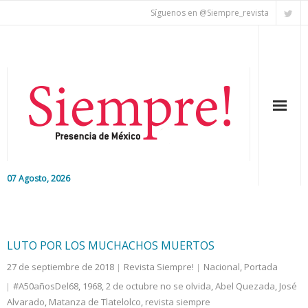
Síguenos en @Siempre_revista
07 Agosto, 2026
Inicio
Editorial
LUTO POR LOS MUCHACHOS MUERTOS
27 de septiembre de 2018
Revista Siempre!
Nacional
,
Portada
Nacional
#A50añosDel68
,
1968
,
2 de octubre no se olvida
,
Abel Quezada
,
José
Alvarado
Colaboradores
,
Matanza de Tlatelolco
,
revista siempre