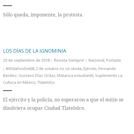
Internacional
Sólo queda, imponente, la protesta.
Cultura
LOS DÍAS DE LA IGNOMINIA
20 de septiembre de 2018
Revista Siempre!
Nacional
,
Portada
#A50añosDel68
,
2 de octubre no se olvida
,
Ejército
,
Fernando
Benítez
,
Gustavo Díaz Ordaz
,
Matanza estudiantil
,
Suplemento La
Cultura en México
,
Tlatelolco
El ejército y la policía, no esperaron a que el mitin se
disolviera ocupar Ciudad Tlatelolco.