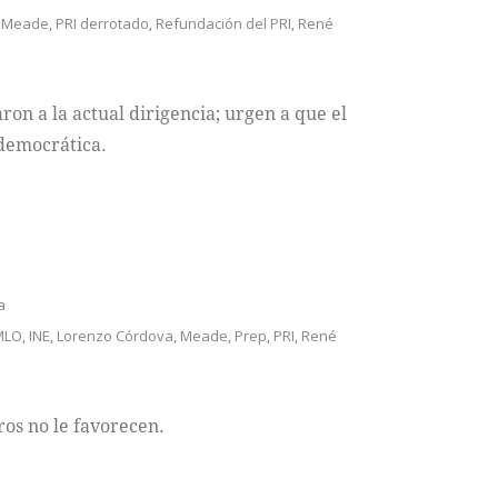
o Meade
,
PRI derrotado
,
Refundación del PRI
,
René
ron a la actual dirigencia; urgen a que el
democrática.
a
MLO
,
INE
,
Lorenzo Córdova
,
Meade
,
Prep
,
PRI
,
René
ros no le favorecen.