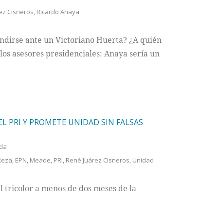
ez Cisneros
,
Ricardo Anaya
ndirse ante un Victoriano Huerta? ¿A quién
 los asesores presidenciales: Anaya sería un
EL PRI Y PROMETE UNIDAD SIN FALSAS
da
Reza
,
EPN
,
Meade
,
PRI
,
René Juárez Cisneros
,
Unidad
l tricolor a menos de dos meses de la