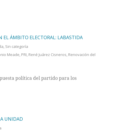
 EL ÁMBITO ELECTORAL: LABASTIDA
da
,
Sin categoría
onio Meade
,
PRI
,
René Juárez Cisneros
,
Renovación del
uesta política del partido para los
LA UNIDAD
a