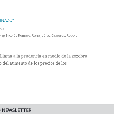
INAZO”
ada
ong
,
Nicolás Romero
,
René Juárez Cisneros
,
Robo a
 Llama a la prudencia en medio de la zozobra
o del aumento de los precios de los
O NEWSLETTER