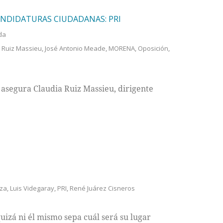
ANDIDATURAS CIUDADANAS: PRI
da
 Ruiz Massieu
,
José Antonio Meade
,
MORENA
,
Oposición
,
, asegura Claudia Ruiz Massieu, dirigente
eza
,
Luis Videgaray
,
PRI
,
René Juárez Cisneros
quizá ni él mismo sepa cuál será su lugar