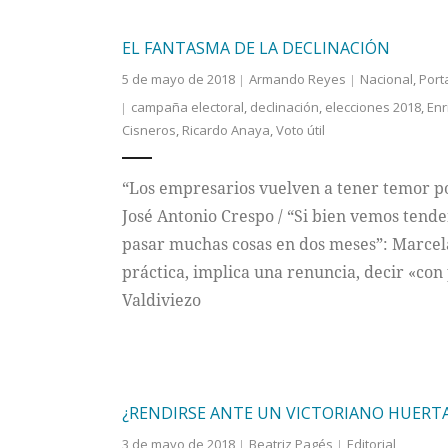
EL FANTASMA DE LA DECLINACIÓN
5 de mayo de 2018
Armando Reyes
Nacional
,
Port
campaña electoral
,
declinación
,
elecciones 2018
,
Enr
Cisneros
,
Ricardo Anaya
,
Voto útil
“Los empresarios vuelven a tener temor po
José Antonio Crespo / “Si bien vemos tend
pasar muchas cosas en dos meses”: Marcela 
práctica, implica una renuncia, decir «co
Valdiviezo
¿RENDIRSE ANTE UN VICTORIANO HUERT
3 de mayo de 2018
Beatriz Pagés
Editorial