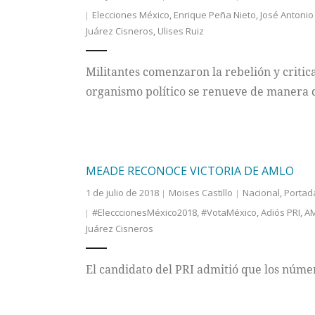
Elecciones México
,
Enrique Peña Nieto
,
José Antoni
Juárez Cisneros
,
Ulises Ruiz
Militantes comenzaron la rebelión y critica
organismo político se renueve de manera 
MEADE RECONOCE VICTORIA DE AMLO
1 de julio de 2018
Moises Castillo
Nacional
,
Portad
#ElecccionesMéxico2018
,
#VotaMéxico
,
Adiós PRI
,
A
Juárez Cisneros
El candidato del PRI admitió que los núme