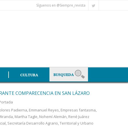
Síguenos en @Siempre_revista
CULTURA
URANTE COMPARECENCIA EN SAN LÁZARO
Portada
olores Padierna
,
Emmanuel Reyes
,
Empresas fantasma
,
Miranda
,
Martha Tagle
,
Nohemí Alemán
,
René Juárez
cial
,
Secretaría Desarrollo Agrario
,
Territorial y Urbano