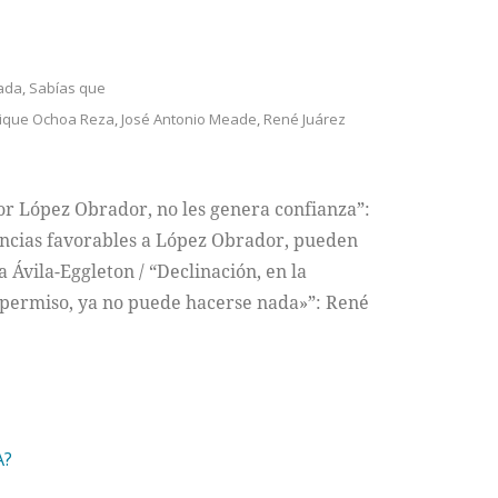
ada
,
Sabías que
ique Ochoa Reza
,
José Antonio Meade
,
René Juárez
r López Obrador, no les genera confianza”:
encias favorables a López Obrador, pueden
Ávila-Eggleton / “Declinación, en la
n permiso, ya no puede hacerse nada»”: René
A?