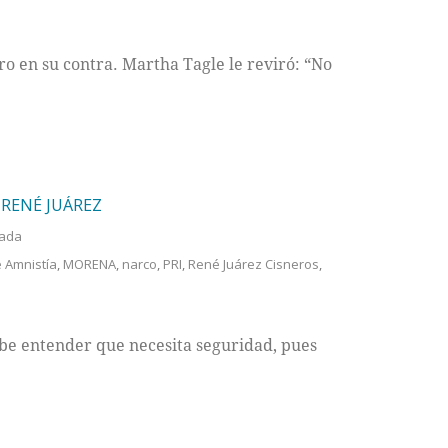
ro en su contra. Martha Tagle le reviró: “No
 RENÉ JUÁREZ
tada
 Amnistía
,
MORENA
,
narco
,
PRI
,
René Juárez Cisneros
,
be entender que necesita seguridad, pues