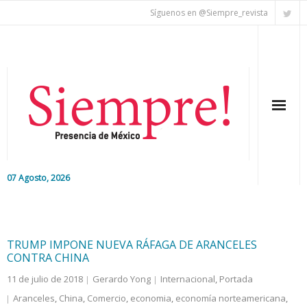
Síguenos en @Siempre_revista
07 Agosto, 2026
Inicio
Editorial
TRUMP IMPONE NUEVA RÁFAGA DE ARANCELES
CONTRA CHINA
Nacional
11 de julio de 2018
Gerardo Yong
Internacional
,
Portada
Aranceles
,
China
,
Comercio
,
economia
,
economía norteamericana
,
Colaboradores