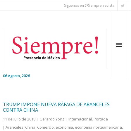
Síguenos en @Siempre_revista
06 Agosto, 2026
Inicio
Editorial
TRUMP IMPONE NUEVA RÁFAGA DE ARANCELES
CONTRA CHINA
Nacional
11 de julio de 2018
Gerardo Yong
Internacional
,
Portada
Aranceles
,
China
,
Comercio
,
economia
,
economía norteamericana
,
Colaboradores