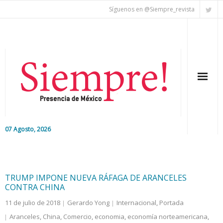
Síguenos en @Siempre_revista
07 Agosto, 2026
Inicio
Editorial
TRUMP IMPONE NUEVA RÁFAGA DE ARANCELES
CONTRA CHINA
Nacional
11 de julio de 2018
Gerardo Yong
Internacional
,
Portada
Aranceles
,
China
,
Comercio
,
economia
,
economía norteamericana
,
Colaboradores