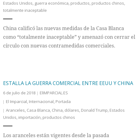
Estados Unidos
,
guerra económica
,
productos
,
productos chinos
,
totalmente inaceptable
Internacional
China calificó las nuevas medidas de la Casa Blanca
Cultura
como “totalmente inaceptable” y amenazó con cerrar el
círculo con nuevas contramedidas comerciales.
ESTALLA LA GUERRA COMERCIAL ENTRE EEUU Y CHINA
6 de julio de 2018
ElIMPARCIAL.ES
El Imparcial
,
Internacional
,
Portada
Aranceles
,
Casa Blanca
,
China
,
dólares
,
Donald Trump
,
Estados
Unidos
,
importación
,
productos chinos
Los aranceles están vigentes desde la pasada