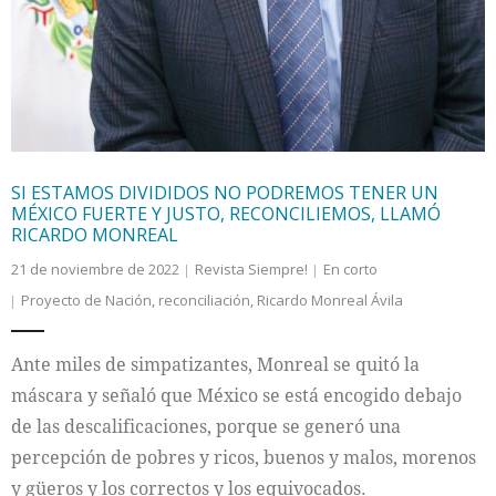
Internacional
Cultura
SI ESTAMOS DIVIDIDOS NO PODREMOS TENER UN
MÉXICO FUERTE Y JUSTO, RECONCILIEMOS, LLAMÓ
RICARDO MONREAL
21 de noviembre de 2022
Revista Siempre!
En corto
Proyecto de Nación
,
reconciliación
,
Ricardo Monreal Ávila
Ante miles de simpatizantes, Monreal se quitó la
máscara y señaló que México se está encogido debajo
de las descalificaciones, porque se generó una
percepción de pobres y ricos, buenos y malos, morenos
y güeros y los correctos y los equivocados.