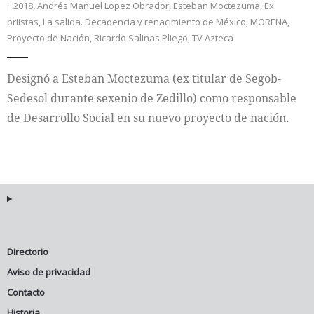
2018
,
Andrés Manuel Lopez Obrador
,
Esteban Moctezuma
,
Ex
priistas
,
La salida. Decadencia y renacimiento de México
,
MORENA
,
Proyecto de Nación
,
Ricardo Salinas Pliego
,
TV Azteca
Designó a Esteban Moctezuma (ex titular de Segob-
Sedesol durante sexenio de Zedillo) como responsable
de Desarrollo Social en su nuevo proyecto de nación.
Directorio
Aviso de privacidad
Contacto
Historia