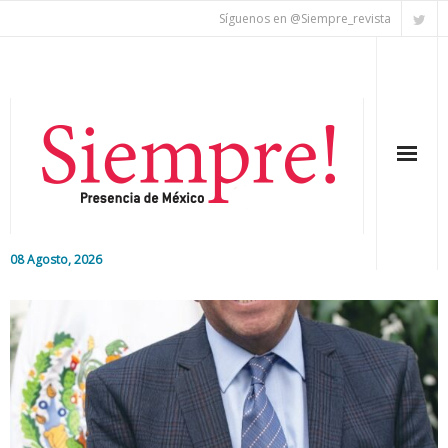
Síguenos en @Siempre_revista
08 Agosto, 2026
Inicio
Editorial
Nacional
Colaboradores