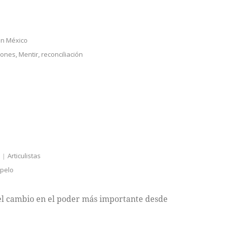
en México
iones
,
Mentir
,
reconciliación
s
Articulistas
opelo
 el cambio en el poder más importante desde