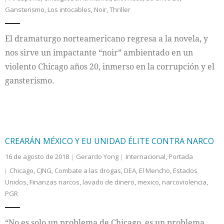
Gansterismo
,
Los intocables
,
Noir
,
Thriller
Internacional
El dramaturgo norteamericano regresa a la novela, y
Cultura
nos sirve un impactante “noir” ambientado en un
violento Chicago años 20, inmerso en la corrupción y el
gansterismo.
CREARÁN MÉXICO Y EU UNIDAD ÉLITE CONTRA NARCO
16 de agosto de 2018
Gerardo Yong
Internacional
,
Portada
Chicago
,
CJNG
,
Combate a las drogas
,
DEA
,
El Mencho
,
Estados
Unidos
,
Finanzas narcos
,
lavado de dinero
,
mexico
,
narcoviolencia
,
PGR
“No es solo un problema de Chicago, es un problema