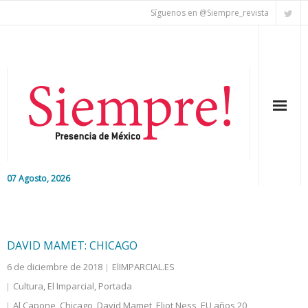
Síguenos en @Siempre_revista
07 Agosto, 2026
Inicio
Editorial
DAVID MAMET: CHICAGO
6 de diciembre de 2018
ElIMPARCIAL.ES
Nacional
Cultura
,
El Imparcial
,
Portada
Colaboradores
Al Capone
,
Chicago
,
David Mamet
,
Eliot Ness
,
EU años 20
,