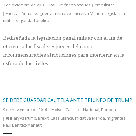
3 de diciembre de 2016
Raúl Jiménez Vázquez
Articulistas
Fuerzas Armadas
,
guerra antinarco
,
Iniciativa Mérida
,
Legislación
militar
,
seguridad pública
Rediseñada la legislación penal militar con el fin de
otorgar a los fiscales y jueces del ramo
inconmensurables atribuciones para interferir en la
esfera de los civiles.
SE DEBE GUARDAR CAUTELA ANTE TRIUNFO DE TRUMP
9 de noviembre de 2016
Moises Castillo
Nacional
,
Portada
#HillaryVsTrump
,
Brexit
,
Casa Blanca
,
Iniciativa Mérida
,
migrantes
,
Raúl Benítez-Manaut