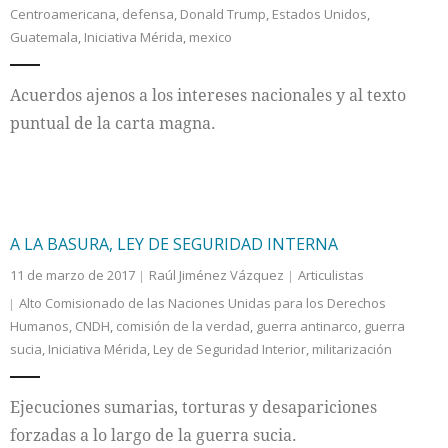
Centroamericana
,
defensa
,
Donald Trump
,
Estados Unidos
,
Guatemala
,
Iniciativa Mérida
,
mexico
Internacional
Cultura
Acuerdos ajenos a los intereses nacionales y al texto
puntual de la carta magna.
A LA BASURA, LEY DE SEGURIDAD INTERNA
11 de marzo de 2017
Raúl Jiménez Vázquez
Articulistas
Alto Comisionado de las Naciones Unidas para los Derechos
Humanos
,
CNDH
,
comisión de la verdad
,
guerra antinarco
,
guerra
sucia
,
Iniciativa Mérida
,
Ley de Seguridad Interior
,
militarización
Ejecuciones sumarias, torturas y desapariciones
forzadas a lo largo de la guerra sucia.