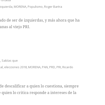
Portada
izquierda
,
MORENA
,
Populismo
,
Roger Bartra
do de ser de izquierdas, y más ahora que ha
nas al viejo PRI.
a
,
Sabías que
al
,
elecciones 2018
,
MORENA
,
PAN
,
PRD
,
PRI
,
Ricardo
 de descalificar a quien lo cuestiona, siempre
 quien lo critica responde a intereses de la