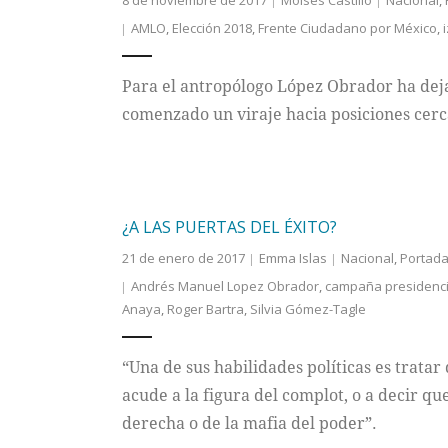
8 de noviembre de 2017
Moises Castillo
Nacional
,
AMLO
,
Elección 2018
,
Frente Ciudadano por México
,
Para el antropólogo López Obrador ha deja
comenzado un viraje hacia posiciones cerca
¿A LAS PUERTAS DEL ÉXITO?
21 de enero de 2017
Emma Islas
Nacional
,
Portad
Andrés Manuel Lopez Obrador
,
campaña presidenci
Anaya
,
Roger Bartra
,
Silvia Gómez-Tagle
“Una de sus habilidades políticas es tratar
acude a la figura del complot, o a decir que
derecha o de la mafia del poder”.