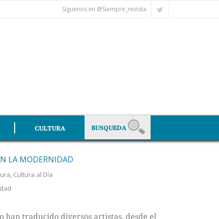
Síguenos en @Siempre_revista
CULTURA
 EN LA MODERNIDAD
tura
,
Cultura al Día
edad
han traducido diversos artistas, desde el