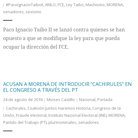
#PacoIgnacioTaiboII
,
AMLO
,
FCE
,
Ley Taibo
,
Machismo
,
MORENA
,
senadores
,
sexismo
Internacional
Cultura
Paco Ignacio Taibo II se lanzó contra quienes se han
opuesto a que se modifique la ley para que pueda
ocupar la dirección del FCE.
ACUSAN A MORENA DE INTRODUCIR “CACHIRULES” EN
EL CONGRESO A TRAVÉS DEL PT
24 de agosto de 2018
Moises Castillo
Nacional
,
Portada
Cachirules
,
Coalición Juntos Haremos Historia
,
Congreso de la
Unión
,
Fraude electoral
,
Instituto Nacional Electoral (INE)
,
MORENA
,
Partido del Trabajo (PT)
,
plurinominales
,
senadores