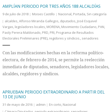
AMPLÍAN PERIODO POR TRES AÑOS 188 ALCALDÍAS
9 de julio de 2018
Moises Castillo
Nacional
,
Portada
,
Sin categoría
alcaldes
,
Alfonso Miranda Gallegos
,
diputados
,
José Esquivel
Vargas
,
legisladores locales
,
MORENA
,
Movimiento Ciudadano
,
PAN
,
Paoly Perera Maldonado
,
PRD
,
PRI
,
Programa de Resultados
Electorales Preliminares (PRE)
,
regidores y síndicos.
,
senadores
Con las modificaciones hechas en la reforma político-
electora, de febrero de 2014, se permite la reelección
inmediata de diputados, senadores, legisladores locales,
alcaldes, regidores y síndicos.
APRUEBAN PERIODO EXTRAORDINARIO A PARTIR DEL
13 DE JUNIO
31 de mayo de 2016
admin
En corto
,
Nacional
Cámara Diputados
,
periodo extraordinario
,
senadores